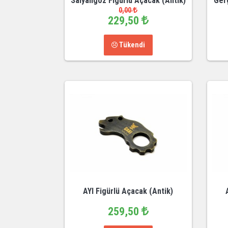
Salyangoz Figürlü Açacak (Antik)
Ger
0,00
229,50
Tükendi
AYI Figürlü Açacak (Antik)
259,50