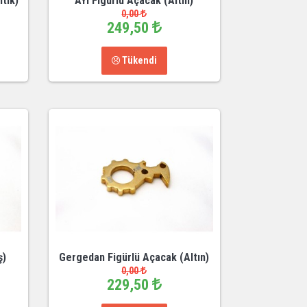
tik)
AYI Figürlü Açacak (Altın)
0,00
249,50
Tükendi
ş)
Gergedan Figürlü Açacak (Altın)
0,00
229,50