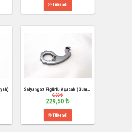
Tükendi
iyah)
Salyangoz Figürlü Açacak (Gümüş)
0,00
229,50
Tükendi