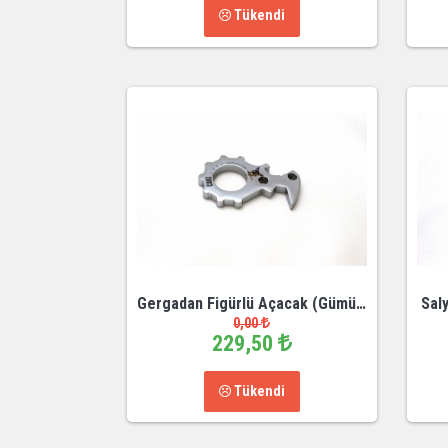
Tükendi
Gergadan Figürlü Açacak (Gümüş)
Sal
0,00
229,50
Tükendi