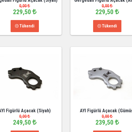
gedan Figürlü Açacak (Siyah)
Gergedan Figürlü Açacak (An
0,00
0,00
229,50
229,50
Tükendi
Tükendi
AYI Figürlü Açacak (Siyah)
AYI Figürlü Açacak (Gümü
0,00
0,00
249,50
239,50