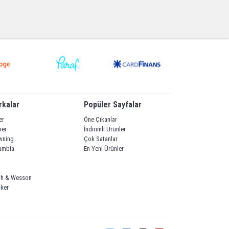
rkalar
Popüler Sayfalar
er
Öne Çıkanlar
ber
İndirimli Ürünler
wning
Çok Satanlar
umbia
En Yeni Ürünler
th & Wesson
ker