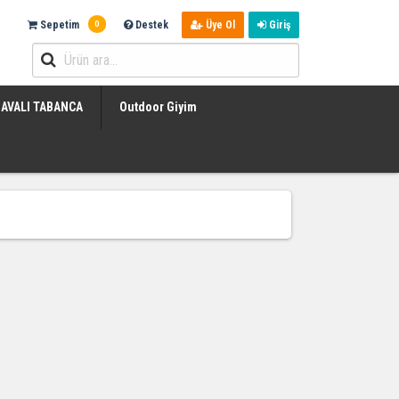
0
Sepetim
Destek
Üye Ol
Giriş
AVALI TABANCA
Outdoor Giyim