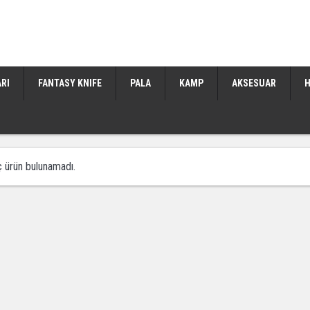
ARI
FANTASY KNIFE
PALA
KAMP
AKSESUAR
H
 ürün bulunamadı.