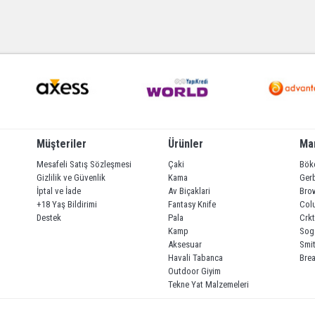
Müşteriler
Ürünler
Ma
Mesafeli Satış Sözleşmesi
Çaki
Bök
Gizlilik ve Güvenlik
Kama
Ger
İptal ve İade
Av Biçaklari
Bro
+18 Yaş Bildirimi
Fantasy Knife
Col
Destek
Pala
Crkt
Kamp
Sog
Aksesuar
Smi
Havali Tabanca
Brea
Outdoor Giyim
Tekne Yat Malzemeleri