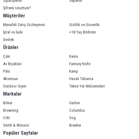
Siparişlerim
Sepetim
Şifremi Unuttum?
Müşteriler
Mesafeli Satış Sözleşmesi
Gizlilik ve Güvenlik
İptal ve İade
+18 Yaş Bildirimi
Destek
Ürünler
Çaki
Kama
Av Biçaklari
Fantasy Knife
Pala
Kamp
Aksesuar
Havali Tabanca
Outdoor Giyim
Tekne Yat Malzemeleri
Markalar
Böker
Gerber
Browning
Columbia
Crkt
Sog
Smith & Wesson
Breaker
Popüler Sayfalar